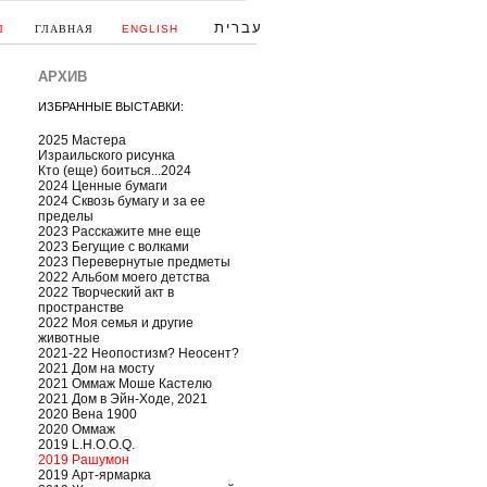
עברית
Ы
ГЛАВНАЯ
ENGLISH
АРХИВ
ИЗБРАННЫЕ ВЫСТАВКИ:
2025 Мастера
Израильского рисунка
Кто (еще) боиться...2024
2024 Ценные бумаги
2024 Сквозь бумагу и за ее
пределы
2023 Расскажите мне еще
2023 Бегущие с волками
2023 Перевернутые предметы
2022 Альбом моего детства
2022 Творческий акт в
пространстве
2022 Моя семья и другие
животные
2021-22 Неопостизм? Неосент?
2021 Дом на мосту
2021 Оммаж Моше Кастелю
2021 Дом в Эйн-Ходе, 2021
2020 Вена 1900
2020 Оммаж
2019 L.H.O.O.Q.
2019 Рашумон
2019 Арт-ярмарка