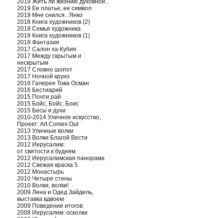
2019 Жить ли жизнию духовной...
2019 Ее платье, ее символ
2019 Мне снился...Янко
2018 Книга художников (2)
2018 Семья художника
2018 Книга художников (1)
2018 Фантазия
2017 Салон ха-Кубия
2017 Между скрытым и
нескрытым
2017 Словно шопот
2017 Ночной круиз
2016 Галерея Това Осман
2016 Бестиарий
2015 Почти рай
2015 Бойс, Бойс, Боис
2015 Бесы и духи
2010-2014 Уличное искусство,
Проект: Art Comes Out
2013 Уличные волки
2013 Волки Благой Вести
2012 Иерусалим:
от святости к будням
2012 Иерусалимская панорама
2012 Свежая краска 5
2012 Монастырь
2010 Четыре стены
2010 Волки, волки!
2009 Лена и Одед Зайдель,
выставка вдвоем
2009 Поведение итогов
2008 Иерусалим: осколки