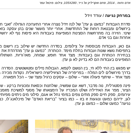
אדם וחווה , 2014, פחם ואקריליק על נייר, 105X280, צילום: מיכאל עמר
במרחק נגיעה
/ עודד זידל
סדרת העבודות "כמעט גן עדן" של לנה זידל נוצרה אחרי התערוכה הגדולה "זאבי ח
בירושלים ומבטאת רוחות של התחדשות. אחרי יותר מעשר שנים בהן עסקה בזאב
שינוי. הזירה בה מתרחשות הסצינות המופיעות בעבודות היא פיסות נוף לא ירושל
אחרות וגם בני אדם.
גם כאן, העבודות מבוססות על צילומים, בסדרה החדשה יש שילוב בין רישום מו
בתפיסות נושא שונות ועבודות בתלת מימד. הכותרת: "כמעט גן עדן" מהדהדת את ב
בבחירת הכותרת וגם בעבודות: מצד אחד חופש, שמחה, מאז´וריות, השתוללות 
המופיעים בעבודות הם לא בדיוק לא גן עדן.
יש מפגש בין החי ללא חי, בין הנושם לקפוא, הגבולות נזילים ומטושטשים. הסדרה
בדרך מירושלים לים המלח - בפריפריה של הציוויליזציה הישראלית. נקודות מכירה ב
מצד אחד – שיתוף פעולה אזורי – שלום – עסקים כרגיל ומצד שני – הכל תפאורה.
פינה פסטורלית, נוה מדבר, דשא עם שמשיה, שולחנות וכסאות ומכוניות ברקע - ש
הציור, מפר את האידיליה ושלט המכריז על הימצאותו של מסוף למשיכת מזומנים 
עירומים, ספק חיים ספק מתים צפים במימי נחל או אגם, סילוני מים ניתזים מפיותי
לגן, ידיהם כמעט ונוגעות זו בזו – כמו בציור "בריאת האדם" של מיכלאנג´לו,
נגיעה" כמעט שלום – כמעט גן עדן.