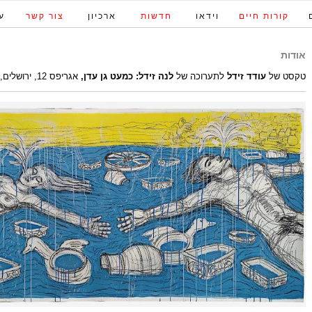
קורות חיים
וידאו
חדשות
ארכיון
צור קשר
ע
אודות
טקסט של
עודד זידל
לתערוכה של
לנה זידל: כמעט גן עדן,
אגריפס 12, ירושלים, 2015