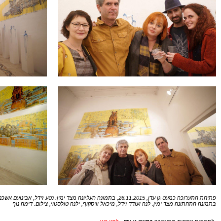
פתיחת התערוכה כמעט גן עדן, 26.11.2015, בתמונה העליונה מצד ימין: נטע זידל, אבינועם אשכנזי, לנה ועודד זידל ולנה פסטרנק
בתמונה התחתונה מצד ימין: לנה ועודד זידל, מיכאל וויסקוף, ילנה טולסטוי, צילום: דימה נוף