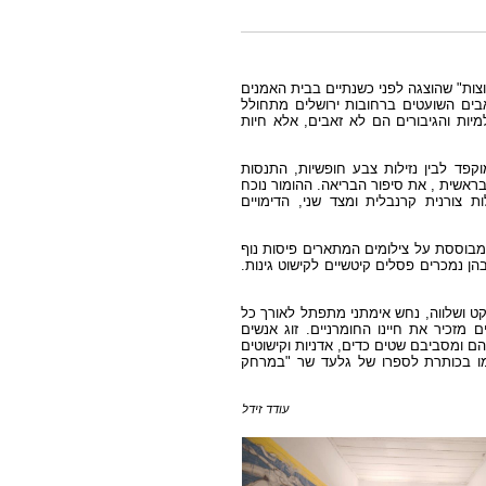
וצות" שהוצגה לפני כשנתיים בבית האמנים
ים השועטים ברחובות ירושלים מתחולל
מיות והגיבורים הם לא זאבים, אלא חיות
קפד לבין נזילות צבע חופשיות, התנסות
ראשית , את סיפור הבריאה. ההומור נוכח
צורנית קרנבלית ומצד שני, הדימויים
 מבוססת על צילומים המתארים פיסות נוף
הן נמכרים פסלים קיטשיים לקישוט גינות.
קט ושלווה, נחש אימתני מתפתל לאורך כל
מזכיר את חיינו החומרניים. זוג אנשים
הם ומסביבם שטים כדים, אדניות וקישוטים
 כמו בכותרת לספרו של גלעד שר "במרחק
עודד זידל