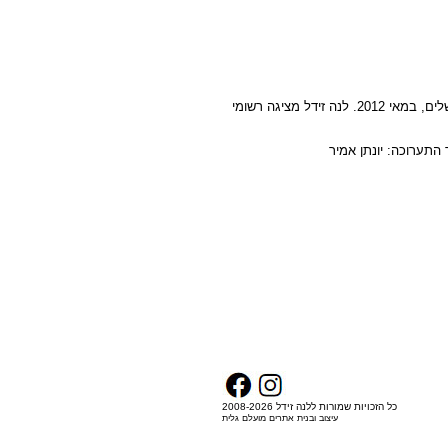
הסרטון מתעד פתיחת תערוכתם של לנה ועודד זידל בגלריה אגריפס 12, בירושלים, במאי 2012. לנה זידל מציגה רשומי
 התערוכה: יונתן אמיר
כל הזכויות שמורות ללנה זידל 2008-2026
עיצוב ובנית אתרים מועלם גלית