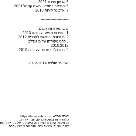
5. גדעון עפרת 2021
6. פתיחה במוזיאון משה קסטל 2021
7. ארבעה קירות 2010
-----------------------
ערבי שירה ותרגומים
1. החירות מגיעה עירומה 2013
2. מ.גרובמן בתרגום לעברית 2012
3.לקט משירתו של מ.גנדלב
2010,2012
4. מ.גנדלב בתרגום לעברית 2010
-----------------------
שני ימי הולדת 2012-2014
לאתר החדש
:
https://lenazaidel.com
כל המידות בסנטימטרים, גובה × רוחב
כל צילומי הרפרודוקציות של העבודות של לנה זידל באת
צולמו על ידי מיכאל עמר, אלה אם כן צוין אחרת