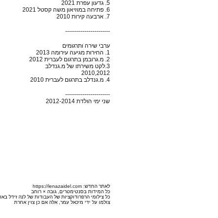
5. גדעון עפרת 2021
6. פתיחה במוזיאון משה קסטל 2021
7. ארבעה קירות 2010
-----------------------
ערבי שירה ותרגומים
1. החירות מגיעה עירומה 2013
2. מ.גרובמן בתרגום לעברית 2012
3.לקט משירתו של מ.גנדלב
2010,2012
4. מ.גנדלב בתרגום לעברית 2010
-----------------------
שני ימי הולדת 2012-2014
לאתר החדש
:
https://lenazaidel.com
כל המידות בסנטימטרים, גובה × רוחב
כל צילומי הרפרודוקציות של העבודות של לנה זידל באת
צולמו על ידי מיכאל עמר, אלה אם כן צוין אחרת